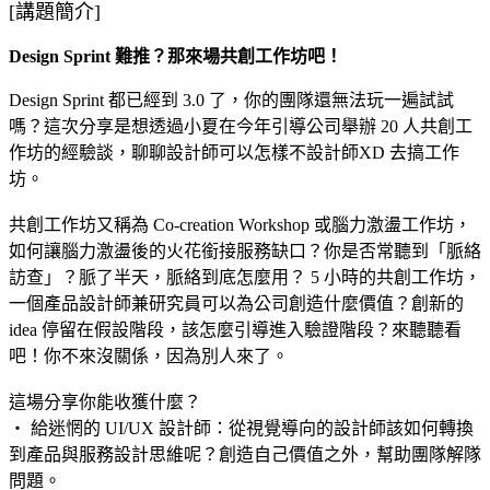
[講題簡介]
Design Sprint 難推？那來場共創工作坊吧！
Design Sprint 都已經到 3.0 了，你的團隊還無法玩一遍試試
嗎？這次分享­是想透過小夏在今年引導公司舉辦 20 人共創工
作坊的經驗談，聊聊設計師可以怎樣­不設計師XD 去搞工作
坊。
共創工作坊又稱為 Co-creation Workshop 或腦力激盪工作坊，
如何讓腦力激盪後的火花­銜接服務缺口？你是否常聽到「脈絡
訪查」？­脈了半天，脈絡到底怎麼用？ 5 小時的共創工作坊，
一個產品設計師兼研究員­可以為公司創造什麼價值？創新的
idea 停留在假設階段，該怎麼引導進入驗證階段？­來聽聽看
吧！你不來沒關係，因為別人來了。
這場分享你能收獲什麼？
‧ 給迷惘的 UI/­UX 設計師：從視覺導向的設計師該如何轉換
到產品與服務­設計思維呢？創造自己價值之外，幫助團隊解­隊
問題。