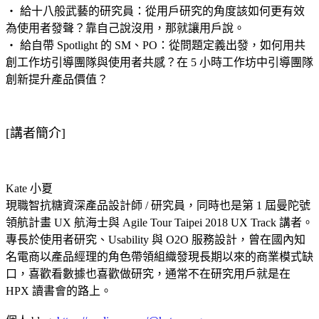
‧ 給十八般武藝的研究員：從用戶研究的角度該­如何更有效
為使用者發聲？靠自己說沒用，那­就讓用戶說。
‧ 給自帶 Spotlight 的 SM、PO：從問題定義出發，如何用共
創工­作坊引導團隊與使用者共感？在 5 小時工作坊中引導團隊
創新提升產品價值？
[講者簡介]
Kate 小夏
現職智抗糖資深產品設計師 /­ 研究員，同時也是第 1 屆曼陀號
領航計畫 UX 航海士與 Agile Tour Taipei 2018 UX Track 講者。
專長於使用者研究、Usability 與 O2O 服務設計，曾在國內知
名電商以產品經理的角­色帶領組織發現長期以來的商業模式缺
口，喜­歡看數據也喜歡做研究，通常不在研究用戶就­是在
HPX 讀書會的路上。